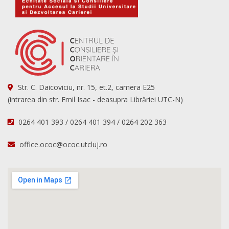
Str. C. Daicoviciu, nr. 15, et.2, camera E25
(intrarea din str. Emil Isac - deasupra Librăriei UTC-N)
0264 401 393 / 0264 401 394 / 0264 202 363
office.ococ@ococ.utcluj.ro