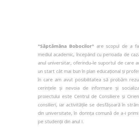
"Săptămâna Bobocilor"
are scopul de a fac
mediul academic, începând cu perioada de caza
anul universitar, oferindu-le suportul de care au
un start cât mai bun în plan educațional şi profe
în care am avut posibilitatea să probăm rezu
cerințele şi nevoia de informare şi socializar
proiectului este Centrul de Consiliere şi Orie
consilieri, iar activitățile se desfășoară în str
din universitate, în dorința comună de a-i prim
pe studenții din anul I.