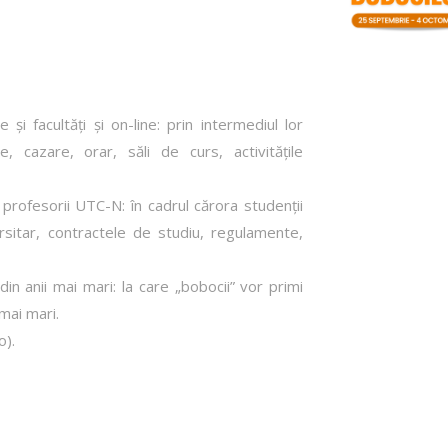
i facultăți și on-line: prin intermediul lor
, cazare, orar, săli de curs, activitățile
profesorii UTC-N: în cadrul cărora studenții
ersitar, contractele de studiu, regulamente,
 din anii mai mari: la care „bobocii” vor primi
 mai mari.
o).