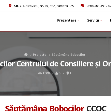
Str. C. Daicoviciu, nr. 15, et.2, camera E25
0264 401 393 / 0
Prezentare
Servicii
Proiecte
Săptămâna Bobocilor
or Centrului de Consiliere şi Or
1908
5
1
Săptămâna Bobocilor
CCOC