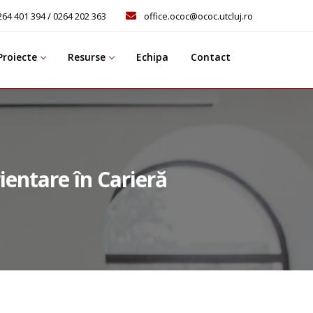
264 401 394 / 0264 202 363
office.ococ@ococ.utcluj.ro
Proiecte
Resurse
Echipa
Contact
ientare în Carieră