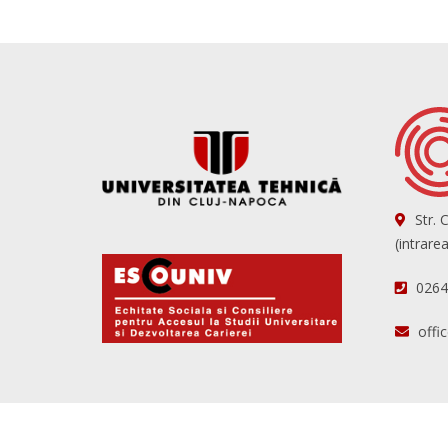
Str. 
(intrare
0264
offi