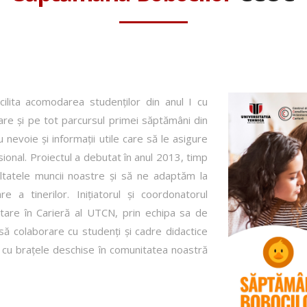
ilita acomodarea studenților din anul I cu
re şi pe tot parcursul primei săptămâni din
 nevoie şi informații utile care să le asigure
sional. Proiectul a debutat în anul 2013, timp
ltatele muncii noastre şi să ne adaptăm la
e a tinerilor. Inițiatorul şi coordonatorul
ntare în Carieră al UTCN, prin echipa sa de
ânsă colaborare cu studenți şi cadre didactice
i cu brațele deschise în comunitatea noastră