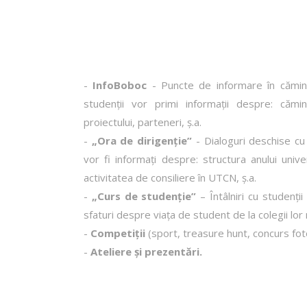
-
InfoBoboc
- Puncte de informare în cămine ș
studenții vor primi informații despre: cămine
proiectului, parteneri, ș.a.
-
„Ora de dirigenție”
- Dialoguri deschise cu 
vor fi informați despre: structura anului univ
activitatea de consiliere în UTCN, ş.a.
-
„Curs de studenție”
– Întâlniri cu studenții
sfaturi despre viața de student de la colegii lor
-
Competiții
(sport, treasure hunt, concurs fot
-
Ateliere și prezentări.