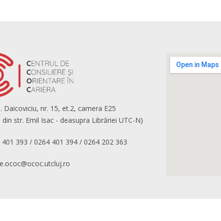
C. Daicoviciu, nr. 15, et.2, camera E25
a din str. Emil Isac - deasupra Librăriei UTC-N)
 401 393 / 0264 401 394 / 0264 202 363
ce.ococ@ococ.utcluj.ro