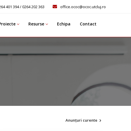
264 401 394 / 0264 202 363
office.ococ@ococ.utcluj.ro
Proiecte
Resurse
Echipa
Contact
Anunțuri curente