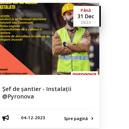
Până
31 Dec
2023
Șef de șantier - Instalații
@Pyronova
04-12-2023
Spre pagină