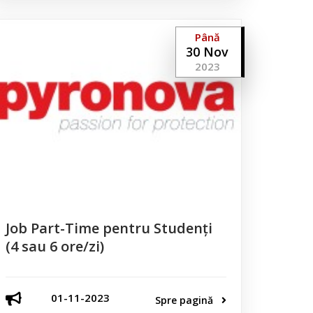
Până
30 Nov
2023
Job Part-Time pentru Studenți
(4 sau 6 ore/zi)
01-11-2023
Spre pagină