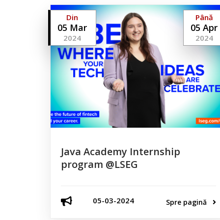
Din
Până
05 Mar
05 Apr
2024
2024
Java Academy Internship
program @LSEG
05-03-2024
Spre pagină