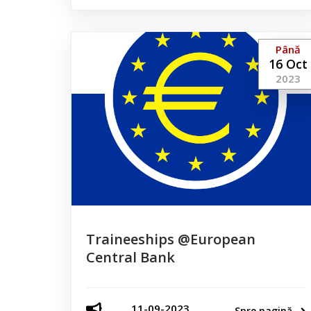
Până
16 Oct
2023
Traineeships @European
Central Bank
11-09-2023
Spre pagină